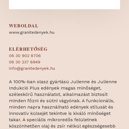
WEBOLDAL
www.granitedenyek.hu
ELÉRHETŐSÉG
06 30 902 8706
06 30 237 8949
info@granitedenyek.hu
A 100%-ban olasz gyártású Julienne és Julienne
Indukció Plus edények magas minőséget,
széleskörű használatot, alkalmazást biztosít
minden főzni és sütni vágyónak. A funkcionális,
minden napra használható edények stílusát és
innovatív külsejét tekintve is kiváló minőséget
takar. A speciális mikroredős felületnek
köszönhetően olaj és zsír nélkül egészségesebb