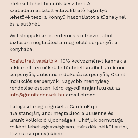
ételeket lehet bennük készíteni. A
szabadalmaztatott eltávolítható fogantyú
lehetővé teszi a könnyű használatot a tűzhelynél
és a sütőnél.
Webshopjukban is érdemes szétnézni, ahol
biztosan megtalálod a megfelelő serpenyőt a
konyhába.
Regisztrált vásárlóik
10% kedvezményt kapnak a
a kiemelt termékek feltűntetett áraiból: Julienne
serpenyők, Julienne indukciós serpenyők, Granit
indukciós serpenyők. Nagyobb mennyiség
rendelése esetén, kérd egyedi árajánlatukat az
info@granitedenyek.hu
email címen.
Látogasd meg cégüket a GardenExpo
4/a standján, ahol megtalálod a Julienne és
Granit kollekció újdonságait. Chéfjük bemutatja
miként lehet egészségesen, zsiradék nélkül sütni,
főzni a serpenyőikben.