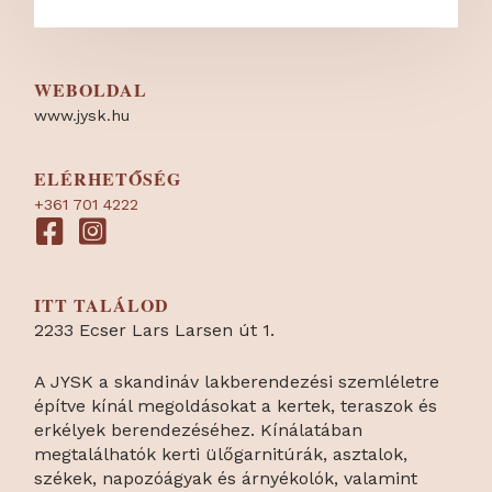
WEBOLDAL
www.jysk.hu
ELÉRHETŐSÉG
+361 701 4222
ITT TALÁLOD
2233 Ecser Lars Larsen út 1.
A JYSK a skandináv lakberendezési szemléletre
építve kínál megoldásokat a kertek, teraszok és
erkélyek berendezéséhez. Kínálatában
megtalálhatók kerti ülőgarnitúrák, asztalok,
székek, napozóágyak és árnyékolók, valamint