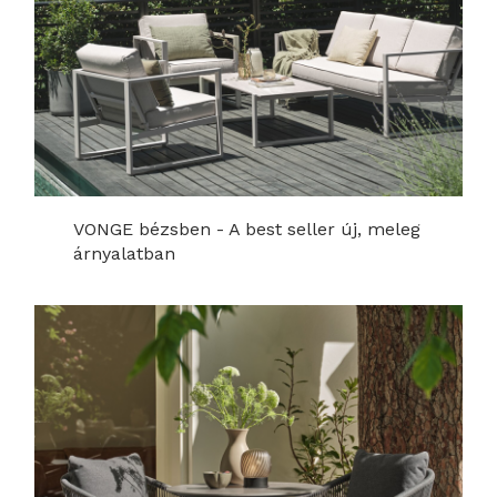
VONGE bézsben - A best seller új, meleg
árnyalatban