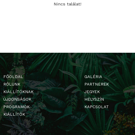
Nincs találat!
FŐOLDAL
GALÉRIA
RÓLUNK
PARTNERE
KIÁLLÍTÓKNAK
JEGYEK
ÚJDONSÁGOK
HELYSZÍN
PROGRAMOK
KAPCSOLA