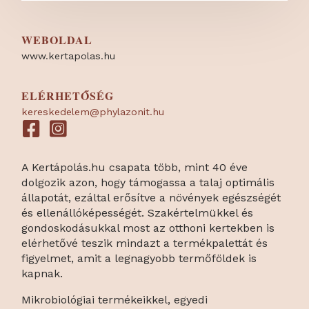
WEBOLDAL
www.kertapolas.hu
ELÉRHETŐSÉG
kereskedelem@phylazonit.hu
A Kertápolás.hu csapata több, mint 40 éve
dolgozik azon, hogy támogassa a talaj optimális
állapotát, ezáltal erősítve a növények egészségét
és ellenállóképességét. Szakértelmükkel és
gondoskodásukkal most az otthoni kertekben is
elérhetővé teszik mindazt a termékpalettát és
figyelmet, amit a legnagyobb termőföldek is
kapnak.
Mikrobiológiai termékeikkel, egyedi