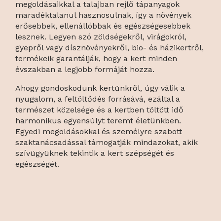
megoldásaikkal a talajban rejlő tápanyagok
maradéktalanul hasznosulnak, így a növények
erősebbek, ellenállóbbak és egészségesebbek
lesznek. Legyen szó zöldségekről, virágokról,
gyepről vagy dísznövényekről, bio- és házikertről,
termékeik garantálják, hogy a kert minden
évszakban a legjobb formáját hozza.
Ahogy gondoskodunk kertünkről, úgy válik a
nyugalom, a feltöltődés forrásává, ezáltal a
természet közelsége és a kertben töltött idő
harmonikus egyensúlyt teremt életünkben.
Egyedi megoldásokkal és személyre szabott
szaktanácsadással támogatják mindazokat, akik
szívügyüknek tekintik a kert szépségét és
egészségét.