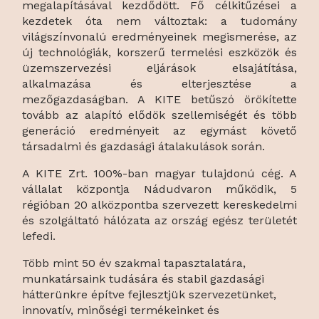
megalapításával kezdődött. Fő célkitűzései a
kezdetek óta nem változtak: a tudomány
világszínvonalú eredményeinek megismerése, az
új technológiák, korszerű termelési eszközök és
üzemszervezési eljárások elsajátítása,
alkalmazása és elterjesztése a
mezőgazdaságban. A KITE betűszó örökítette
tovább az alapító elődök szellemiségét és több
generáció eredményeit az egymást követő
társadalmi és gazdasági átalakulások során.
A KITE Zrt. 100%-ban magyar tulajdonú cég. A
vállalat központja Nádudvaron működik, 5
régióban 20 alközpontba szervezett kereskedelmi
és szolgáltató hálózata az ország egész területét
lefedi.
Több mint 50 év szakmai tapasztalatára,
munkatársaink tudására és stabil gazdasági
hátterünkre építve fejlesztjük szervezetünket,
innovatív, minőségi termékeinket és