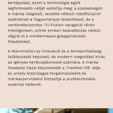
kertápolást, ezzel a technológia egyik
legfontosabb célját valósítja meg: a szabadságot.
A márka világelső, vezeték nélküli robotfűnyírói
szakítanak a hagyományos telepítéssel, és a
centiméterpontos Tri-Fusion navigáció révén
intelligensen, szinte emberi beavatkozás nélkül
végzik el a mindennapos gyepgondozási
feladatokat.
A Mammotion az innováció és a fenntarthatóság
találkozását képviseli, és modern megoldást kínál
az igényes kerttulajdonosok számára. A márka
hivatalos hazai képviseletét a TreeRain Kft. látja
el, amely kizárólagos forgalmazóként és
márkaszervizként biztosítja a professzionális
szakmai hátteret.