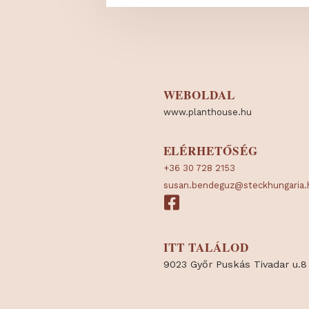
WEBOLDAL
www.planthouse.hu
ELÉRHETŐSÉG
+36 30 728 2153
susan.bendeguz@steckhun