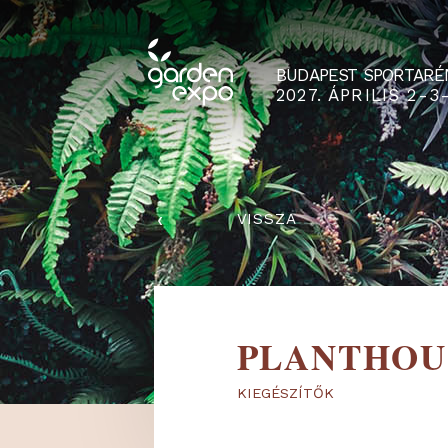
BUDAPEST SPO
2027. ÁPRILIS
‹
VISSZA
PLANTH
KIEGÉSZÍTŐK