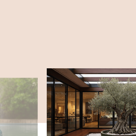
ITT TALÁLOD
9023 Győr Puskás Tivad