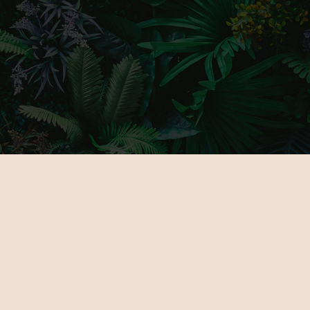
FŐOLDAL
GALÉRIA
RÓLUNK
PARTNERE
KIÁLLÍTÓKNAK
JEGYEK
ÚJDONSÁGOK
HELYSZÍN
PROGRAMOK
KAPCSOLA
KIÁLLÍTÓK