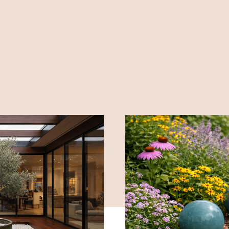
legmegfelelőbb 
ar u.8
kaspói 25% ke