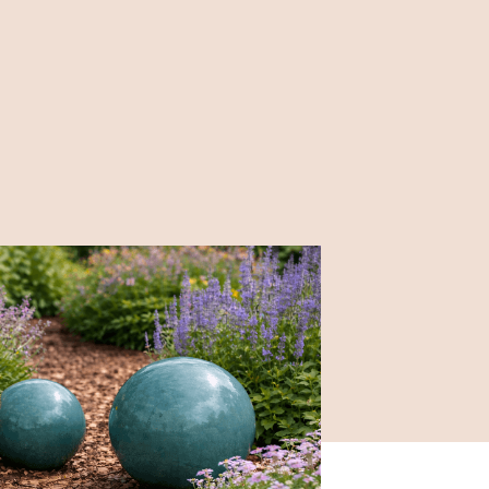
kaspót. A kiállítás ideje alatt a Planthouse
dvezménnyel vásárolhatók meg.