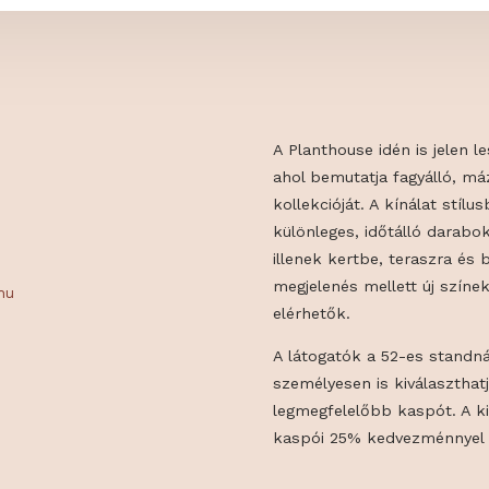
A Planthouse id
ahol bemutatja
kollekcióját. A
különleges, idő
illenek kertbe,
megjelenés mell
garia.hu
elérhetők.
A látogatók a 5
személyesen is