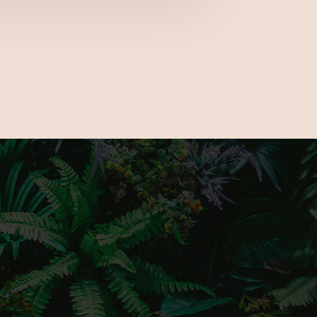
kkal és megoldásokkal találkozhatsz
 a GardenExpón? Csatlakozz hozzánk
s kövess minket Instagramon érdekes és
artalmakért!