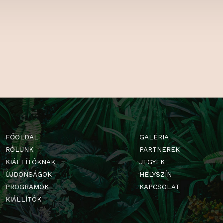
KON IS!
Milyen kiállító
március végén
Facebookon, é
szórakoztató t