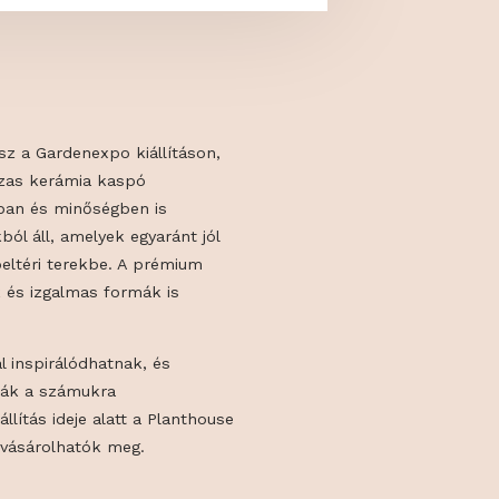
én is jelen lesz a Gardenexpo kiállításon,
 fagyálló, mázas kerámia kaspó
 kínálat stílusban és minőségben is
tálló darabokból áll, amelyek egyaránt jól
 teraszra és beltéri terekbe. A prémium
ett új színek és izgalmas formák is
2-es standnál inspirálódhatnak, és
 kiválaszthatják a számukra