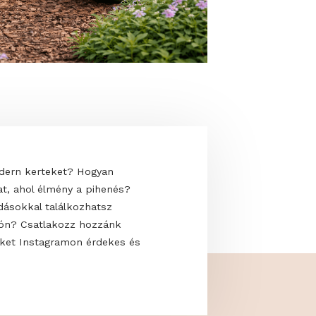
 uralják a modern kerteket? Hogyan
saját oázisodat, ahol élmény a pihenés?