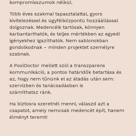
kompromisszumok nélkül.
Több éves szakmai tapasztalattal, gyors
kivitelezéssel és ügyfélközpontú hozzáállással
dolgoznak. Medencéik tartósak, könnyen
karbantarthatók, és teljes mértékben az egyedi
igényekhez igazíthatók. Nem sablonokban
gondolkodnak – minden projektet személyre
szabnak.
A PoolDoctor mellett szól a transzparens
kommunikáció, a pontos határidők betartása és
az, hogy nem tűnünk el az átadás után sem:
szervizben és tanácsadásban is
számíthatsz ránk.
Ha biztosra szeretnél menni, válaszd azt a
csapatot, amely nemcsak medencét épít, hanem
élményt teremt!