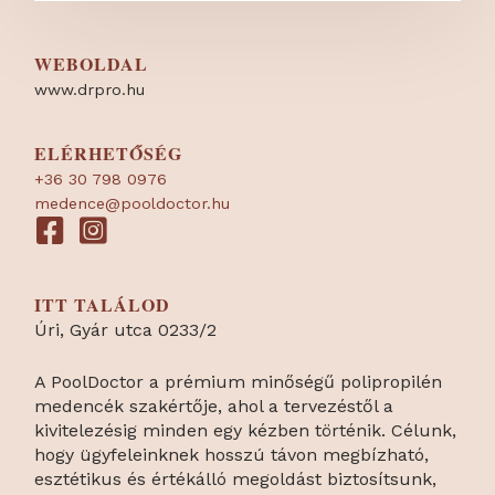
WEBOLDAL
www.drpro.hu
ELÉRHETŐSÉG
+36 30 798 0976
medence@pooldoctor.hu
ITT TALÁLOD
Úri, Gyár utca 0233/2
A PoolDoctor a prémium minőségű polipropilén
medencék szakértője, ahol a tervezéstől a
kivitelezésig minden egy kézben történik. Célunk,
hogy ügyfeleinknek hosszú távon megbízható,
esztétikus és értékálló megoldást biztosítsunk,