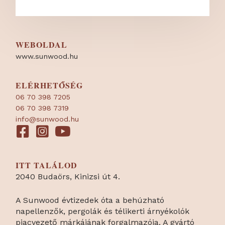
WEBOLDAL
www.sunwood.hu
ELÉRHETŐSÉG
06 70 398 7205
06 70 398 7319
info@sunwood.hu
ITT TALÁLOD
2040 Budaörs, Kinizsi út 4.
A Sunwood évtizedek óta a behúzható
napellenzők, pergolák és télikerti árnyékolók
piacvezető márkájának forgalmazója. A gyártó