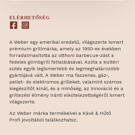
ELÉRHETŐSÉG
A Weber egy amerikai eredetű, világszerte ismert
prémium grillmárka, amely az 1950-es években
forradalmasította az otthoni barbecue-zást a
fedeles gömbgrill feltalálásával. Azóta a kültéri
sütés egyik legismertebb és legmeghatározóbb
gyártójává vált. A Weber ma faszenes, gáz-,
pellet- és elektromos grilleket, valamint számos
kiegészítőt kínál, és a minőség, az innováció és a
grillezési élmény iránti elkötelezettségéről ismert
világszerte.
Az Weber márka termékeivel a Kávé & Hűtő
Profi jóvoltából találkozhatsz.