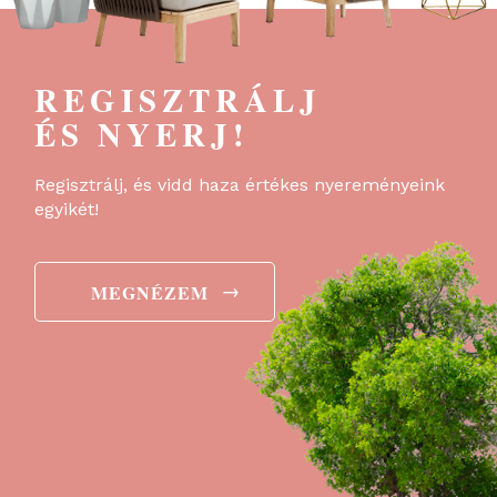
REGISZTRÁLJ
ÉS NYERJ!
Regisztrálj, és vidd haza értékes nyereményeink
egyikét!
→
MEGNÉZEM