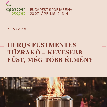
BUDAPEST SPORTARÉNA
2027. ÁPRILIS 2-3-4.
HU
EN
‹
VISSZA
HERQS FÜSTMENTES
TŰZRAKÓ – KEVESEBB
FÜST, MÉG TÖBB ÉLMÉNY
NYEREMÉNYJÁTÉK / REGISZTRÁCIÓ