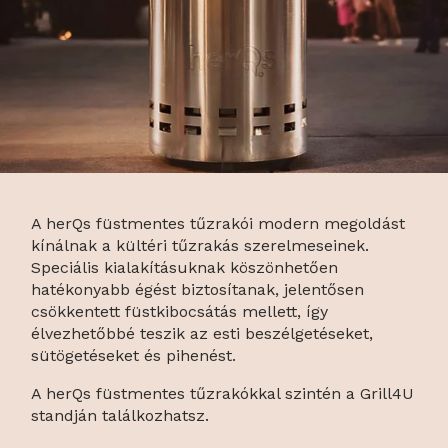
A herQs füstmentes tűzrakói modern megoldást
kínálnak a kültéri tűzrakás szerelmeseinek.
Speciális kialakításuknak köszönhetően
hatékonyabb égést biztosítanak, jelentősen
csökkentett füstkibocsátás mellett, így
élvezhetőbbé teszik az esti beszélgetéseket,
sütögetéseket és pihenést.
A herQs füstmentes tűzrakókkal szintén a Grill4U
standján találkozhatsz.