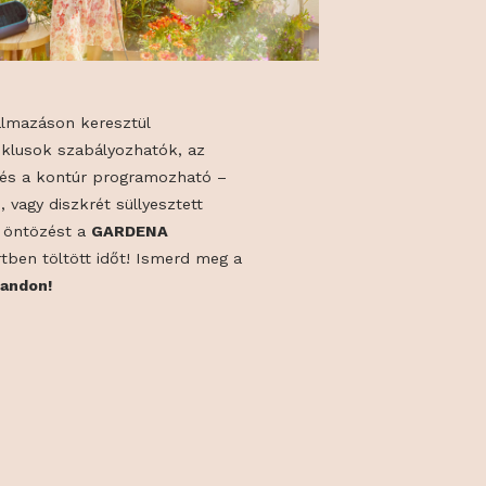
uetooth® alkalmazáson keresztül
, amellyel a ciklusok szabályozhatók, az
nkövethető és a kontúr programozható –
ű föld feletti, vagy diszkrét süllyesztett
ztod. Bízd az öntözést a
GARDENA
 élvezd a kertben töltött időt! Ismerd meg a
keit a
23A standon!