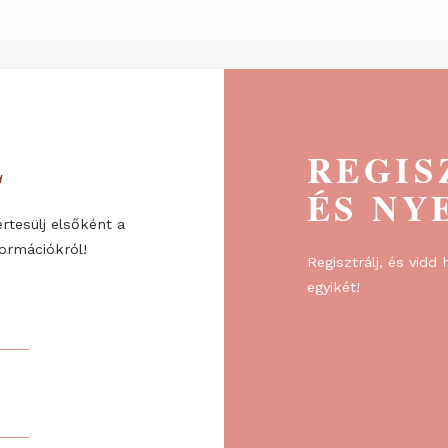
faragások
ÉL
R
ÉS
re, és értesülj elsőként a
l és információkról!
Regiszt