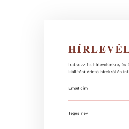
trópusi lepkék...
HÍRLEV
Iratkozz fel hírlevelünk
kiállítást érintő hírekrő