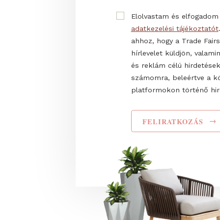
Email cím
Teljes név
Elolvastam és elf
adatkezelési tájéko
ahhoz, hogy a Trade
hírlevelet küldjön,
és reklám célú hir
számomra, beleért
platformokon törté