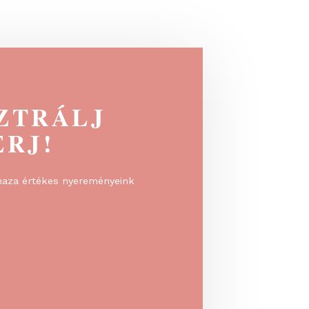
legjobb...
EGISZTRÁLJ
 NYERJ!
rálj, és vidd haza értékes nyereményeink