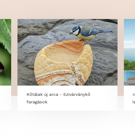
OK
lő
Kőtálak új arca - Szivárványkő