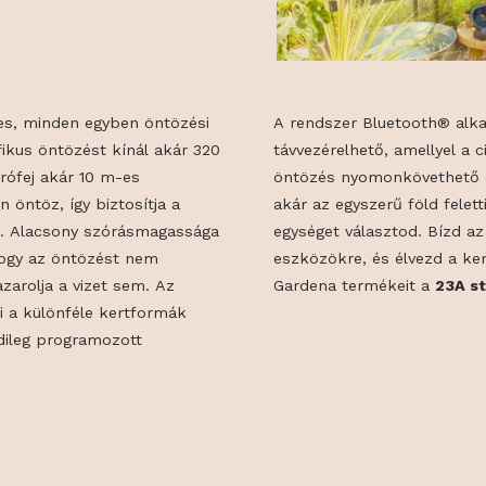
GÁVAL
pelemes, minden egyben öntözési
A rendszer Bl
specifikus öntözést kínál akár 320
távvezérelhető
úr szórófej akár 10 m-es
öntözés nyomo
letesen öntöz, így biztosítja a
akár az egyszer
vételét. Alacsony szórásmagassága
egységet válas
enne, hogy az öntözést nem
eszközökre, és
 nem pazarolja a vizet sem. Az
Gardena termé
é teszi a különféle kertformák
z egyedileg programozott
vel.