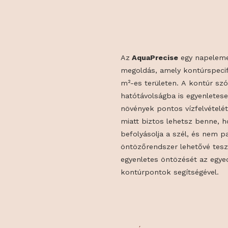
ÚJDONSÁ
Az
AquaPrecise
egy na
megoldás, amely kontúr
m²-es területen. A kont
hatótávolságba is egyen
növények pontos vízfel
miatt biztos lehetsz b
befolyásolja a szél, és
öntözőrendszer lehetőv
egyenletes öntözését a
kontúrpontok segítségé