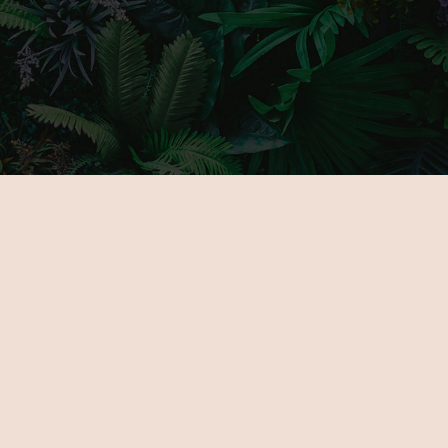
FŐOLDAL
GALÉRIA
RÓLUNK
PARTNERE
KIÁLLÍTÓKNAK
JEGYEK
ÚJDONSÁGOK
HELYSZÍN
PROGRAMOK
KAPCSOLA
KIÁLLÍTÓK