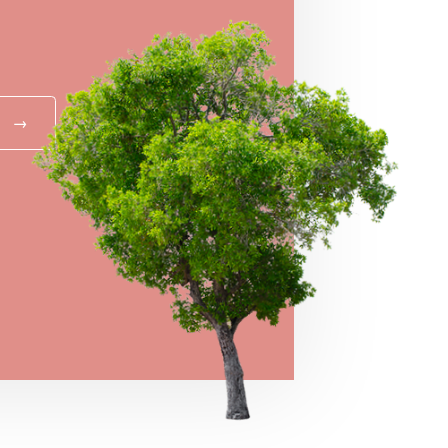
!
→
MEGNÉZEM