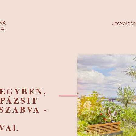
RTARÉNA
 2-3-4.
AZ EGYBEN,
A PÁZSIT
E SZABVA -
NA