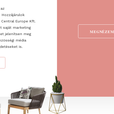
egyikét
ogadom az
ztatót
. Hozzájárulok
 Fairs Central Europe Kft.
 valamint saját marketing
detéseket jelenítsen meg
ve a közösségi média
nő hirdetéseket is.