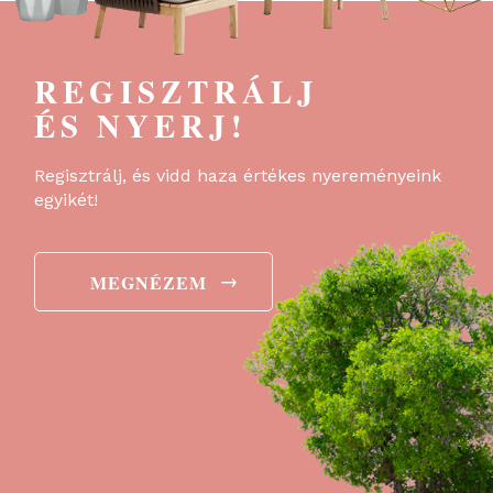
REGISZTRÁLJ
ÉS NYERJ!
Regisztrálj, és vidd haza értékes nyereményeink
egyikét!
→
MEGNÉZEM