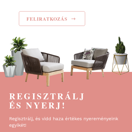
→
FELIRATKOZÁS
REGISZTRÁLJ
ÉS NYERJ!
Regisztrálj, és vidd haza értékes nyereményeink
egyikét!