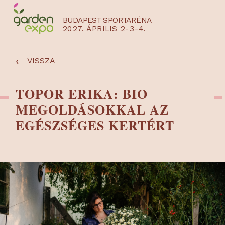
BUDAPEST SPORTARÉNA
2027. ÁPRILIS 2-3-4.
HU
EN
‹
VISSZA
TOPOR ERIKA: BIO
MEGOLDÁSOKKAL AZ
EGÉSZSÉGES KERTÉRT
NYEREMÉNYJÁTÉK / REGISZTRÁCIÓ