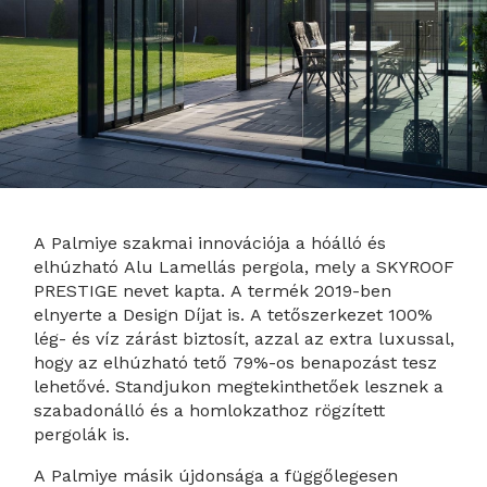
A Palmiye szakmai innovációja a hóálló és
elhúzható Alu Lamellás pergola, mely a SKYROOF
PRESTIGE nevet kapta. A termék 2019-ben
elnyerte a Design Díjat is. A tetőszerkezet 100%
lég- és víz zárást biztosít, azzal az extra luxussal,
hogy az elhúzható tető 79%-os benapozást tesz
lehetővé. Standjukon megtekinthetőek lesznek a
szabadonálló és a homlokzathoz rögzített
pergolák is.
A Palmiye másik újdonsága a függőlegesen