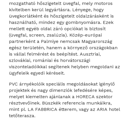
mozgatható hőszigetelt üvegfal, mely motoros
kivitelben kerül legyártásra. Lényege, hogy
üvegkorlátként és hőszigetelt oldalzárásként is
használható, mindez egy gombnyomásra. Ezek
mellett egyéb oldal záró opciókat is biztosít
(üvegfal, screen, zsalúzia). Közép-európai
partnerként a Palmiye nemcsak Magyarország
egész területén, hanem a környező országokban
is vállal felmérést és beépítést. Ausztriai,
szlovákiai, romániai és horvátországi
viszonteladóikkal segítenek helyben megoldani az
ügyfeleik egyedi kéréseit.
PVC árnyékolóik speciális megoldásokat igénylő
projektek és nagy dimenziók lefedésére képes,
melyet kiemelten ajánlanak a HORECA szektor
résztvevőinek. Büszkék referencia munkáikra,
mint pl. LA FABBRICA étterem, vagy az ARIA hotel
tetőterasza.