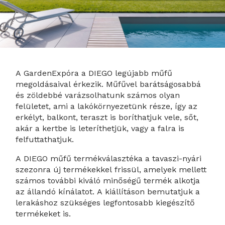
A GardenExpóra a DIEGO legújabb műfű
megoldásaival érkezik. Műfűvel barátságosabbá
és zöldebbé varázsolhatunk számos olyan
felületet, ami a lakókörnyezetünk része, így az
erkélyt, balkont, teraszt is boríthatjuk vele, sőt,
akár a kertbe is leteríthetjük, vagy a falra is
felfuttathatjuk.
A DIEGO műfű termékválasztéka a tavaszi-nyári
szezonra új termékekkel frissül, amelyek mellett
számos további kiváló minőségű termék alkotja
az állandó kínálatot. A kiállításon bemutatjuk a
lerakáshoz szükséges legfontosabb kiegészítő
termékeket is.