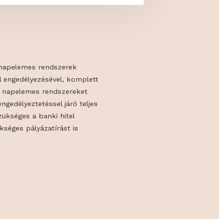
& Therm Kft. napelemes rendszerek
, tervezésével engedélyezésével, komplett
 foglalkozik. A napelemes rendszereket
dják át. Az engedélyeztetéssel járó teljes
állaljÁk, ha szükséges a banki hitel
az ehhez szükséges pályázatírást is