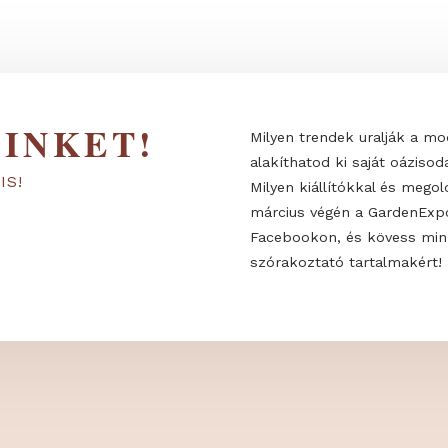
 MINKET!
Milyen trendek
alakíthatod ki 
KON IS!
Milyen kiállító
március végén
Facebookon, é
szórakoztató t