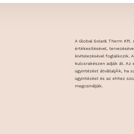
A Global Solar
értékesítésével
kivitelezésével
kulcsrakészen a
ügyintézést átv
m.hu
ügyintézést és 
megcsinálják.