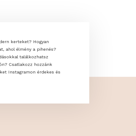
 uralják a modern kerteket? Hogyan
saját oázisodat, ahol élmény a pihenés?
kkal és megoldásokkal találkozhatsz
 a GardenExpón? Csatlakozz hozzánk
s kövess minket Instagramon érdekes és
artalmakért!