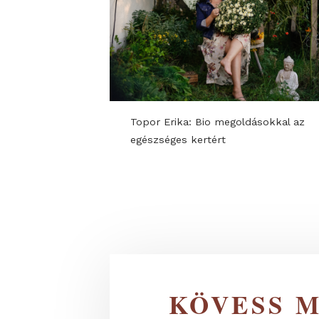
KIÁLLÍTÓI PROGRAMOK ÉS Ú
Topor Erika: Bio megoldásokka
egészséges kertért