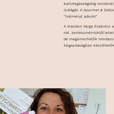
melyek a Major
a lekvároktól 
Alföld szívéből
ahol a csemege
különlegességek
ízvilágát. A Go
"Ízélményt adu
A standon Varg
okl. kertészmé
de megismerhe
kisgazdaságban