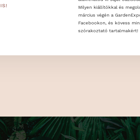
 MINKET!
Milyen trendek
alakíthatod ki 
KON IS!
Milyen kiállító
március végén
Facebookon, é
szórakoztató t