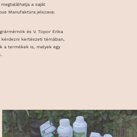
ban előállított alapanyagokból készültek,
egészen a gourmet szószkülönlegességekig.
, Tabdiból érkeznek ezek az izgalmas ízek,
 szószoktól kezdve a csípős
ig mindenki megtalálhatja a saját
urmet & Delicious Manufaktúra jelszava:
nk!"
a Szabolcs agrármérnök és V. Topor Erika
rnöktől lehet kérdezni kertészeti témában,
tők mindazok a termékek is, melyek egy
 készíthetők.