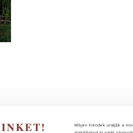
JDONSÁGOK
l az