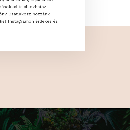
 uralják a modern kerteket? Hogyan
saját oázisodat, ahol élmény a pihenés?
kkal és megoldásokkal találkozhatsz
 a GardenExpón? Csatlakozz hozzánk
s kövess minket Instagramon érdekes és
artalmakért!