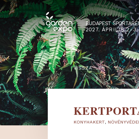
BUDAPEST SPO
2027. ÁPRILIS
‹
VISSZA
KERTPO
KONYHAKERT
,
NÖVÉN