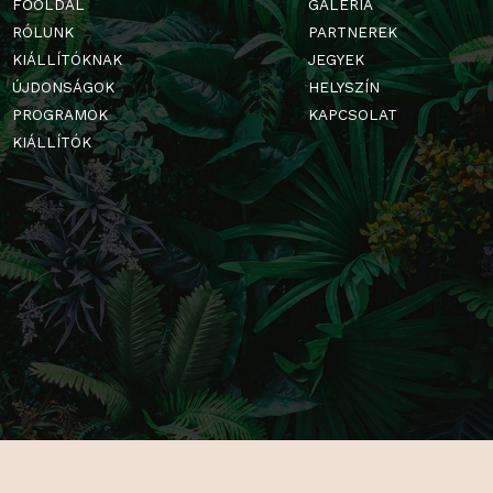
FŐOLDAL
GALÉRIA
RÓLUNK
PARTNERE
KIÁLLÍTÓKNAK
JEGYEK
ÚJDONSÁGOK
HELYSZÍN
PROGRAMOK
KAPCSOLA
KIÁLLÍTÓK