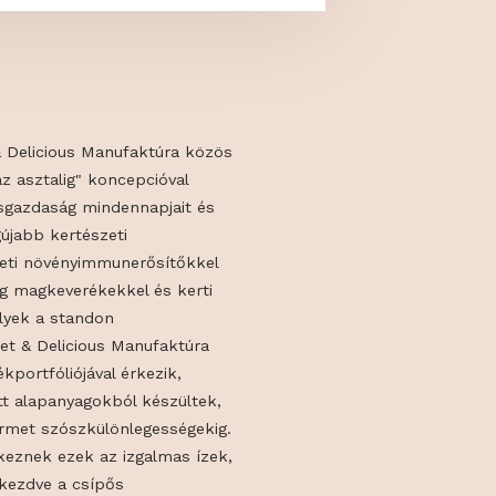
s a Gourmet & Delicious Manufaktúra közös
"vetőmagtól az asztalig" koncepcióval
tatva egy kisgazdaság mindennapjait és
rtportál a legújabb kertészeti
, biokertészeti növényimmunerősítőkkel
kkel, vadvirág magkeverékekkel és kerti
al készül, melyek a standon
ak. A Gourmet & Delicious Manufaktúra
yertes termékportfóliójával érkezik,