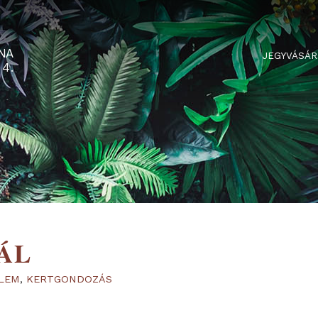
RTARÉNA
 2-3-4.
RTÁL
YVÉDELEM
,
KERTGONDOZÁS