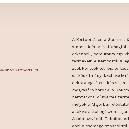
A Kertportál é
standja idén a 
érkeznek, bemu
termékeit. A Ke
zsebkönyvekkel
.hu
www.shop.kertportal.hu
és készítménye
dekorvilágításs
megvásárolható
nemzetközi díjn