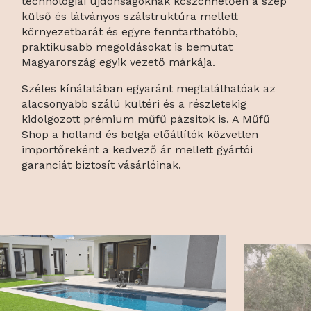
technológiai újdonságoknak köszönhetően a szép
külső és látványos szálstruktúra mellett
környezetbarát és egyre fenntarthatóbb,
praktikusabb megoldásokat is bemutat
Magyarország egyik vezető márkája.
Széles kínálatában egyaránt megtalálhatóak az
alacsonyabb szálú kültéri és a részletekig
kidolgozott prémium műfű pázsitok is. A Műfű
Shop a holland és belga előállítók közvetlen
importőreként a kedvező ár mellett gyártói
garanciát biztosít vásárlóinak.