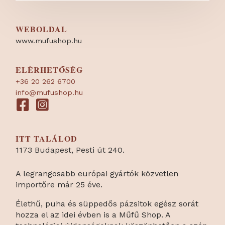
WEBOLDAL
www.mufushop.hu
ELÉRHETŐSÉG
+36 20 262 6700
info@mufushop.hu
ITT TALÁLOD
1173 Budapest, Pesti út 240.
A legrangosabb európai gyártók közvetlen
importőre már 25 éve.
Élethű, puha és süppedős pázsitok egész sorát
hozza el az idei évben is a Műfű Shop. A