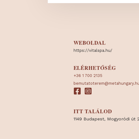
WEBOLDAL
https:/
/
vitalspa.hu/
ELÉRHETŐSÉG
+36 1 700 2135
bemutatoterem@metahun