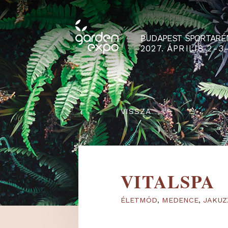
BUDAPEST SPO
2027. ÁPRILIS
‹
VISSZA
VITALSP
ÉLETMÓD
,
MEDENCE
,