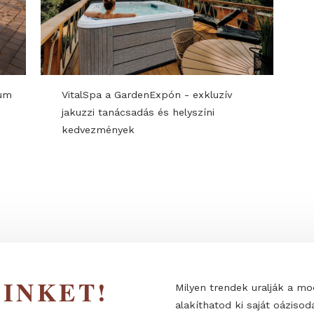
JDONSÁGOK
- prémium
VitalSpa a GardenExpón - exkluzív
jakuzzi tanácsadás és helyszíni
kedvezmények