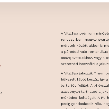
A VitalSpa pré
rendszerben, m
méretek között
a pároddal val
összejövetelekh
szeretnéd haszn
gary.hu
A VitalSpa jak
hőkezelt fából 
és tartós felül