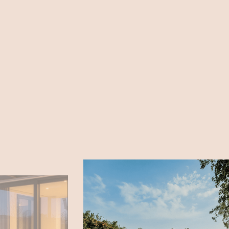
ITT TALÁLOD
1149 Budapest, Mogyoró