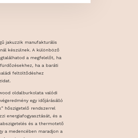
mium minőségű jakuzzik manufakturális
agyar gyártónál készülnek. A különböző
 akkor is megtalálhatod a megfelelőt, ha
ó romantikus fürdőzésekhez, ha a baráti
ez, vagy a családi feltöltődéshez
álni a jakuzzidat.
uzzik Thermowood oldalburkolata valódi
készül, így a végeredmény egy időjárásálló
et. A „4 évszak” hőszigetelő rendszerrel