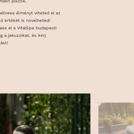
hatod a jakuzzi energiafogyasztását, és a
égeit. A PU habszigetelés és a thermotető
dik róla, hogy a medencében maradjon a
l maradjon minden piszok.
nem csak a wellness élményt viheted el az
az ingatlanod értékét is növelheted!
oltan: látogass el a VitalSpa budapesti
e, nézd meg a jakuzzikat, és kérj
rtői tanácsadást!