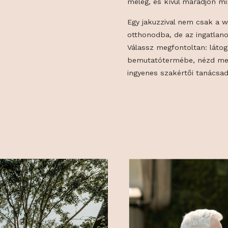
alacsonyan tart
di út 24.
működési költs
pedig gondosko
meleg, és kívü
Egy jakuzzival 
otthonodba, de 
Válassz megfont
bemutatóterméb
ingyenes szaké