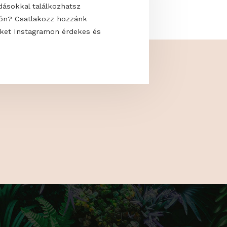
 uralják a modern kerteket? Hogyan
saját oázisodat, ahol élmény a pihenés?
kkal és megoldásokkal találkozhatsz
 a GardenExpón? Csatlakozz hozzánk
s kövess minket Instagramon érdekes és
artalmakért!