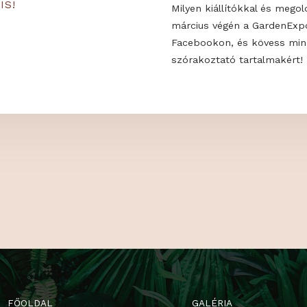
 MINKET!
Milyen trendek
alakíthatod ki 
KON IS!
Milyen kiállító
március végén
Facebookon, é
szórakoztató t