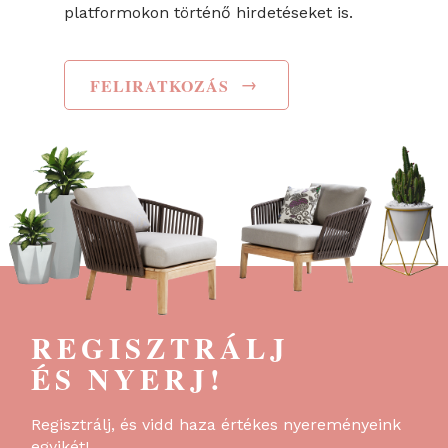
platformokon történő hirdetéseket is.
→
FELIRATKOZÁS
REGISZTRÁLJ
ÉS NYERJ!
Regisztrálj, és vidd haza értékes nyereményeink
egyikét!