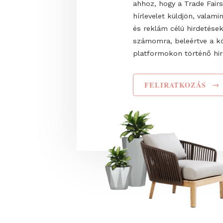
Teljes név
Elolvastam és elf
adatkezelési tájéko
ahhoz, hogy a Trade
hírlevelet küldjön,
és reklám célú hir
számomra, beleért
platformokon törté
FELIRATKOZ