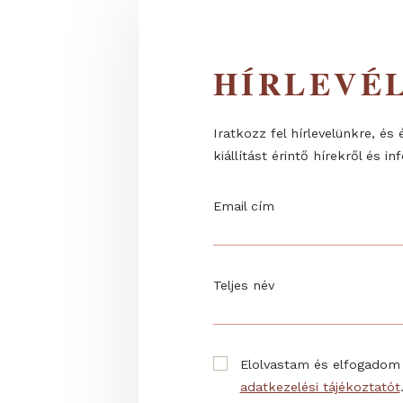
HÍRLEV
Iratkozz fel hírlevelünk
kiállítást érintő hírekrő
Email cím