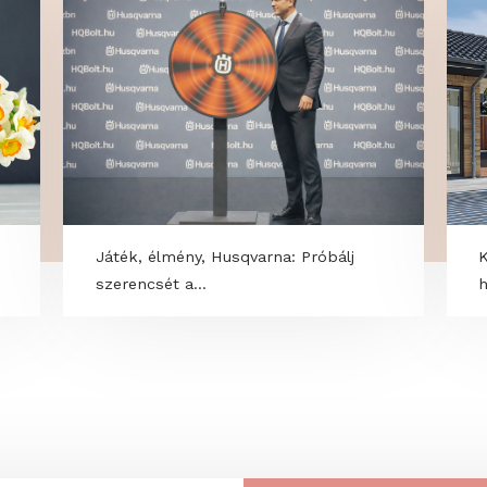
OK
ium
Játék, élmény, Husqvarna: Próbálj
szerencsét a...