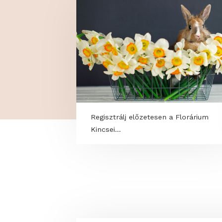
TOVÁBBI PROGRAM
Regisztrálj előzetesen a Florár
Kincsei...