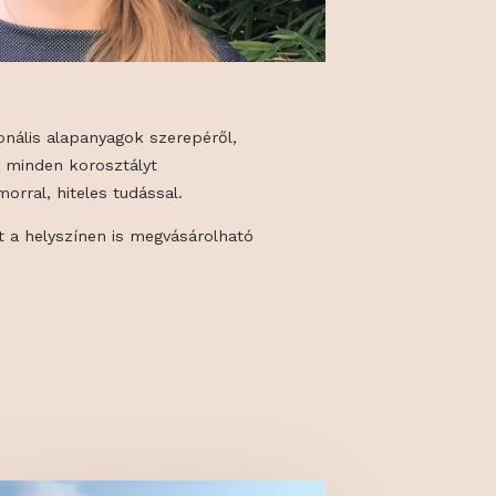
a friss, szezonális alapanyagok szerepéről,
, hogyan lehet minden korosztályt
mesével, humorral, hiteles tudással.
k című kötet a helyszínen is megvásárolható
 standjánál.