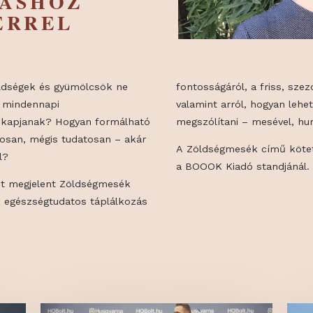
GES
OZÁSHOZ
ZTERREL
gy a zöldségek és gyümölcsök ne
fontosságáról, 
anem a mindennapi
valamint arról
helyet kapjanak? Hogyan formálható
megszólítani – 
t játékosan, mégis tudatosan – akár
A Zöldségmesé
ttekkel?
a BOOOK Kiadó
, a most megjelent Zöldségmesék
sél az egészségtudatos táplálkozás