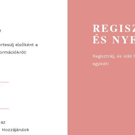
ÉL
R
ÉS
re, és értesülj elsőként a
l és információkról!
Regiszt
egyikét