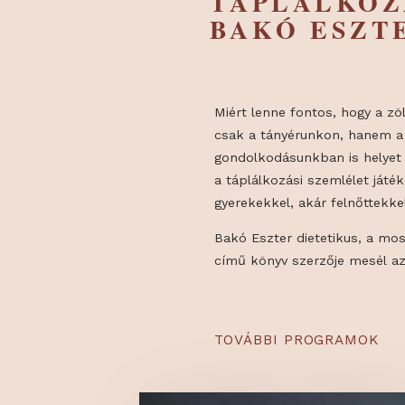
EGÉSZSÉ
TÁPLÁLK
BAKÓ ES
Miért lenne fontos, ho
csak a tányérunkon, h
gondolkodásunkban is 
a táplálkozási szemléle
gyerekekkel, akár felnő
Bakó Eszter dietetikus
című könyv szerzője me