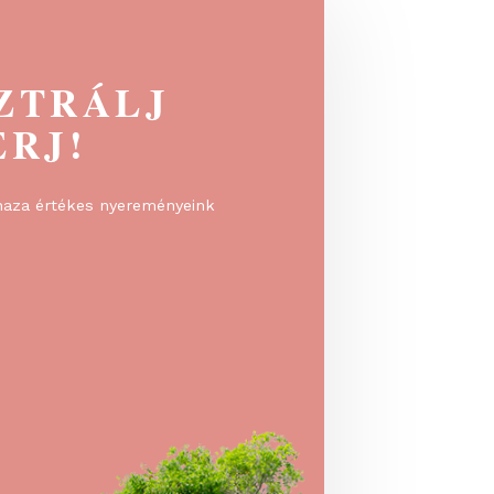
EGISZTRÁLJ
 NYERJ!
rálj, és vidd haza értékes nyereményeink
!