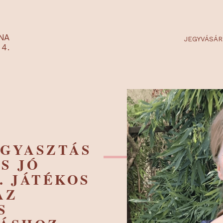
RTARÉNA
 2-3-4.
FOGYASZTÁS
 ÉS JÓ
AL. JÁTÉKOS
S AZ