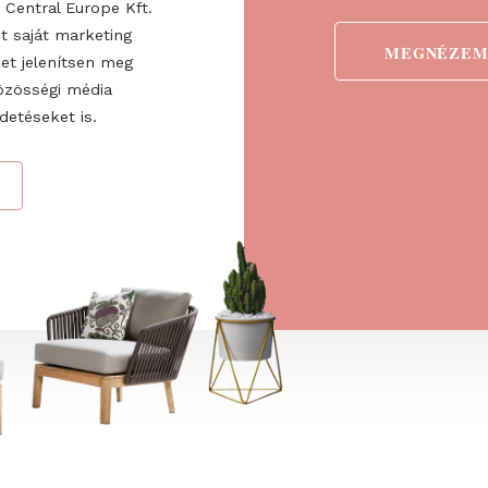
ogadom az
ztatót
. Hozzájárulok
 Fairs Central Europe Kft.
 valamint saját marketing
detéseket jelenítsen meg
ve a közösségi média
nő hirdetéseket is.
→
ÁS