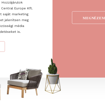
ogadom az
ztatót
. Hozzájárulok
 Fairs Central Europe Kft.
 valamint saját marketing
detéseket jelenítsen meg
ve a közösségi média
nő hirdetéseket is.
→
ÁS