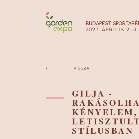
BUDAPEST SPO
2027. ÁPRILIS
‹
VISSZA
GILJA -
RAKÁSOL
KÉNYELE
LETISZT