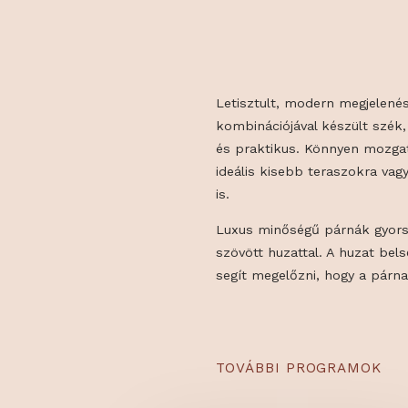
STÍLUSB
Letisztult, modern meg
kombinációjával készült
és praktikus. Könnyen 
ideális kisebb teraszo
is.
Luxus minőségű párnák 
szövött huzattal. A huz
segít megelőzni, hogy 