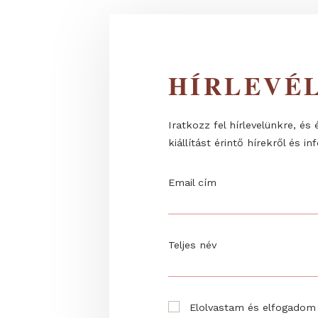
HÍRLEV
Iratkozz fel hírlevelünk
kiállítást érintő hírekrő
Email cím