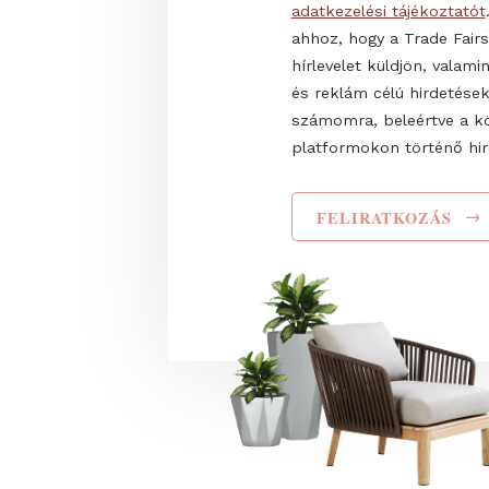
Teljes név
Elolvastam és elf
adatkezelési tájéko
ahhoz, hogy a Trade
hírlevelet küldjön,
és reklám célú hir
számomra, beleért
platformokon törté
FELIRATKOZ