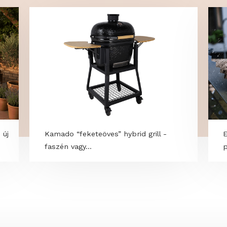
OK
kció – új
Kamado “feketeöves” hybrid grill -
faszén vagy...