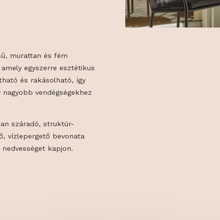
AN
jelenésű, murattan és fém
 szék, amely egyszerre esztétikus
mozgatható és rakásolható, így
kra vagy nagyobb vendégségekhez
gyorsan száradó, struktúr-
at belső, vízlepergető bevonata
a párna nedvességet kapjon.