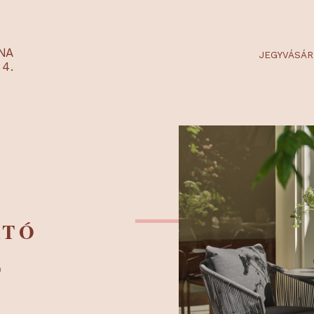
RTARÉNA
 2-3-4.
HATÓ
M,
ULT