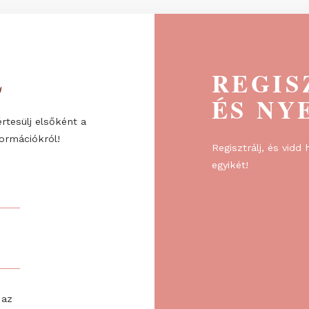
ÉL
R
ÉS
re, és értesülj elsőként a
l és információkról!
Regiszt
egyikét