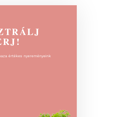
EGISZTRÁLJ
 NYERJ!
rálj, és vidd haza értékes nyereményeink
!