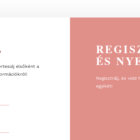
bemutató,...
ÉL
R
ÉS
re, és értesülj elsőként a
l és információkról!
Regiszt