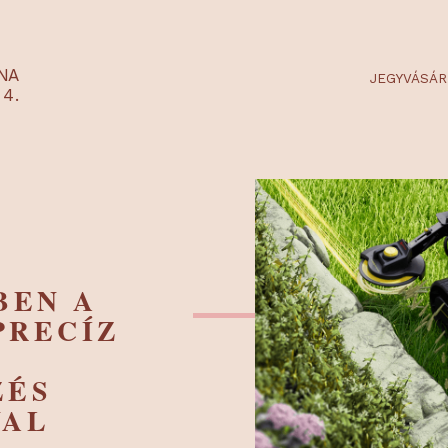
RTARÉNA
 2-3-4.
LŐBEN A
- PRECÍZ
M
GZÉS