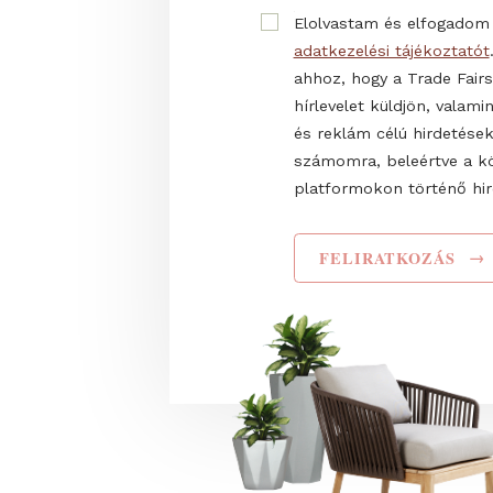
Email cím
Teljes név
Elolvastam és elf
adatkezelési tájéko
ahhoz, hogy a Trade
hírlevelet küldjön,
és reklám célú hir
számomra, beleért
platformokon törté