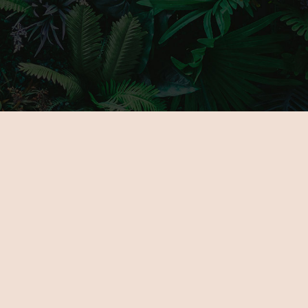
FŐOLDAL
GALÉRIA
RÓLUNK
PARTNERE
KIÁLLÍTÓKNAK
JEGYEK
ÚJDONSÁGOK
HELYSZÍN
PROGRAMOK
KAPCSOLA
KIÁLLÍTÓK