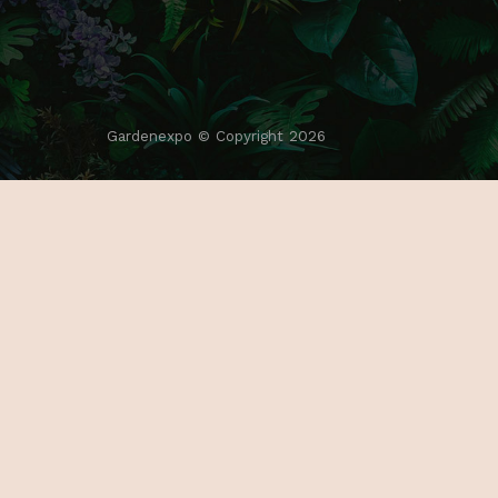
K
T
Gardenexpo © Copyright 2026