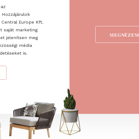
egyikét
ogadom az
ztatót
. Hozzájárulok
 Fairs Central Europe Kft.
 valamint saját marketing
detéseket jelenítsen meg
ve a közösségi média
nő hirdetéseket is.