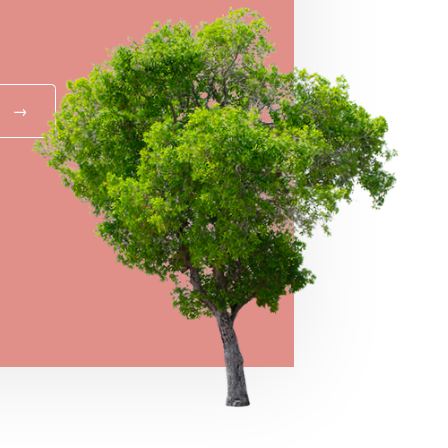
!
→
MEGNÉZEM