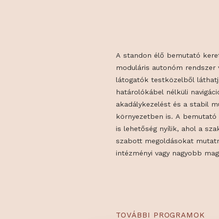
BEMUTAT
A standon élő bemutat
moduláris autonóm ren
látogatók testközelből
határolókábel nélküli n
akadálykezelést és a s
környezetben is. A bem
is lehetőség nyílik, ah
szabott megoldásokat m
intézményi vagy nagyob