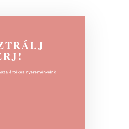
maximális...
EGISZTRÁLJ
 NYERJ!
rálj, és vidd haza értékes nyereményeink