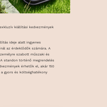
etfelmérés + exkluzív kiállítási kedvezmények
t-ig
rszág a kiállítás ideje alatt ingyenes
letfelmérést kínál az érdeklődők számára. A
tetés során személyre szabott műszaki és
vaslat készül. A standon történő megrendelés
 kiállítási kedvezmények érhetők el, akár 150
n, elősegítve a gyors és költséghatékony
tést.