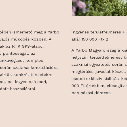
ÓVAL
ó keretében ismerhető meg a Yarbo
Ingyenes terül
dszer valós működés közben. A
akár 150 000 F
 láthatják az RTK GPS-alapú,
A Yarbo Magyaro
avigáció pontosságát, az
helyszíni terü
tabil munkavégzést komplex
szakmai egyez
utató során szakmai konzultációra
megtérülési ja
ol a szakértők konkrét területekre
esetén exkluzív
utatnak be, legyen szó ipari,
000 Ft értékbe
b magánfelhasználásról.
beruházási dön