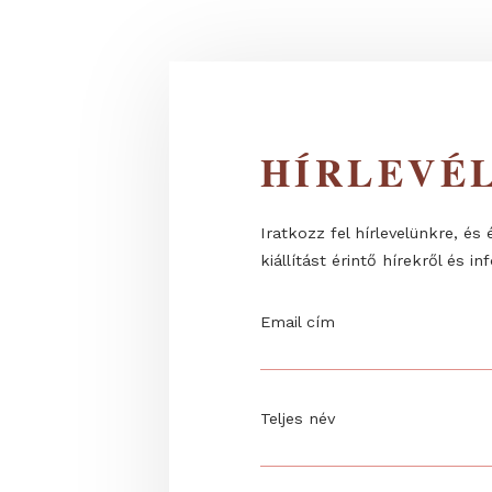
faszén vagy...
HÍRLEV
Iratkozz fel hírlevelünk
kiállítást érintő hírekrő