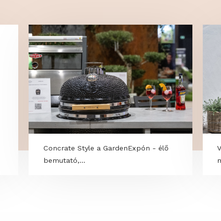
OK
l -
Concrate Style a GardenExpón - élő