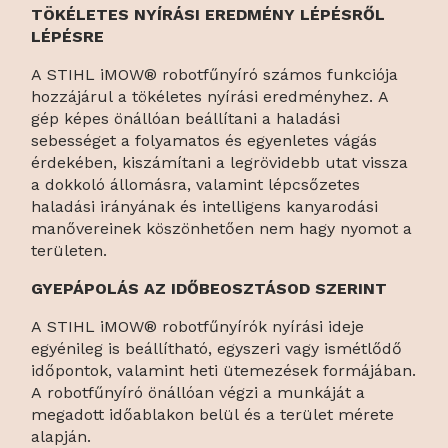
TÖKÉLETES NYÍRÁSI EREDMÉNY LÉPÉSRŐL
LÉPÉSRE
A STIHL iMOW® robotfűnyíró számos funkciója
hozzájárul a tökéletes nyírási eredményhez. A
gép képes önállóan beállítani a haladási
sebességet a folyamatos és egyenletes vágás
érdekében, kiszámítani a legrövidebb utat vissza
a dokkoló állomásra, valamint lépcsőzetes
haladási irányának és intelligens kanyarodási
manővereinek köszönhetően nem hagy nyomot a
területen.
GYEPÁPOLÁS AZ IDŐBEOSZTÁSOD SZERINT
A STIHL iMOW® robotfűnyírók nyírási ideje
egyénileg is beállítható, egyszeri vagy ismétlődő
időpontok, valamint heti ütemezések formájában.
A robotfűnyíró önállóan végzi a munkáját a
megadott időablakon belül és a terület mérete
alapján.