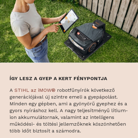
ÍGY LESZ A GYEP A KERT FÉNYPONTJA
A
STIHL az iMOW®
robotfűnyírók következő
generációjával új szintre emeli a gyepápolást.
Minden egy gépben, ami a gyönyörű gyephez és a
gyors nyíráshoz kell. A nagy teljesítményű lítium-
ion akkumulátornak, valamint az intelligens
működési- és töltési jellemzőknek köszönhetően
több időt biztosít a számodra.