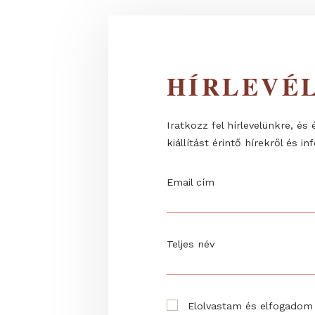
HÍRLEV
Iratkozz fel hírlevelünk
kiállítást érintő hírekrő
Email cím