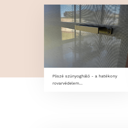
TOVÁBBI PROGRAM
Pliszé szúnyogháló - a hatékon
rovarvédelem...