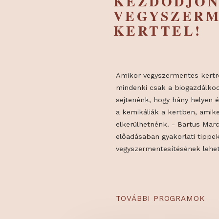
HÁZTART
KEZDŐDJ
VEGYSZE
KERTTEL
Amikor vegyszermentes 
mindenki csak a biogaz
sejtenénk, hogy hány h
a kemikáliák a kertben
elkerülhetnénk. - Bart
előadásaban gyakorlati
vegyszermentesítésének