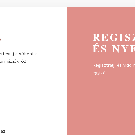
ÉL
R
ÉS
re, és értesülj elsőként a
l és információkról!
Regiszt
egyikét