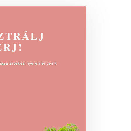
EGISZTRÁLJ
 NYERJ!
rálj, és vidd haza értékes nyereményeink
!