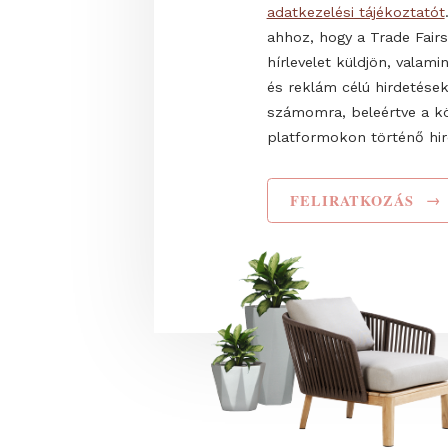
Teljes név
Elolvastam és elf
adatkezelési tájéko
ahhoz, hogy a Trade
hírlevelet küldjön,
és reklám célú hir
számomra, beleért
platformokon törté
FELIRATKOZ