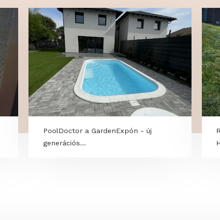
OK
y
PoolDoctor a GardenExpón - új
generációs...