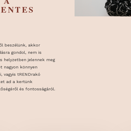
ÁS
ÖN A
RMENTES
!
kertről beszélünk, akkor
dálkodásra gondol, nem is
elyen és helyzetben jelennek meg
, amiket nagyon könnyen
us Marci, vagyis tRENDrakó
 tippeket ad a kertünk
 lehetőségéről és fontosságáról.