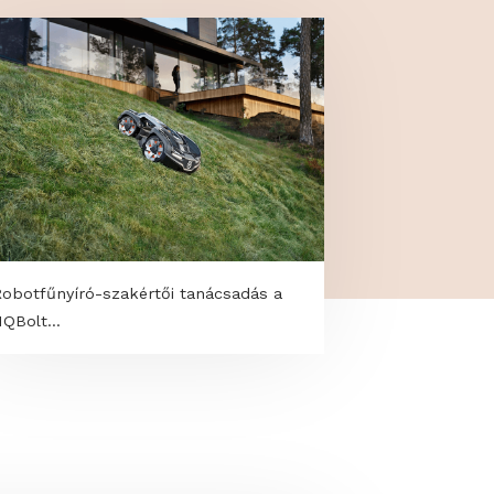
Robotfűnyíró-szakértői tanácsadás a
HQBolt...