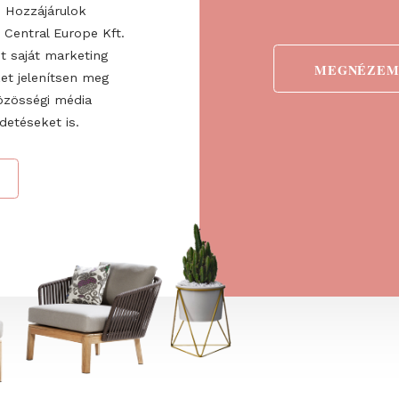
ogadom az
ztatót
. Hozzájárulok
 Fairs Central Europe Kft.
 valamint saját marketing
detéseket jelenítsen meg
ve a közösségi média
nő hirdetéseket is.
→
ÁS