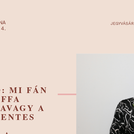
RTARÉNA
 2-3-4.
KÓ: MI FÁN
 LUFFA
! - AVAGY A
RMENTES