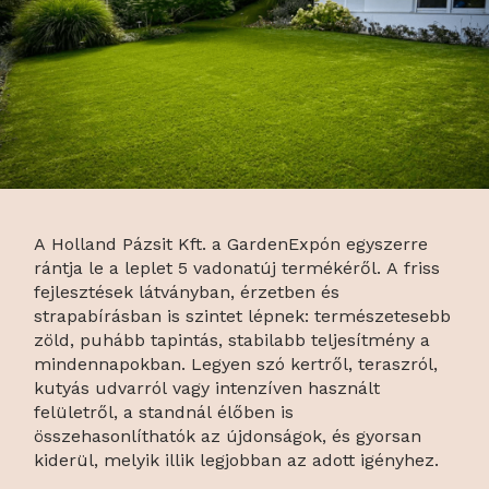
A Holland Pázsit Kft. a GardenExpón egyszerre
rántja le a leplet 5 vadonatúj termékéről. A friss
fejlesztések látványban, érzetben és
strapabírásban is szintet lépnek: természetesebb
zöld, puhább tapintás, stabilabb teljesítmény a
mindennapokban. Legyen szó kertről, teraszról,
kutyás udvarról vagy intenzíven használt
felületről, a standnál élőben is
összehasonlíthatók az újdonságok, és gyorsan
kiderül, melyik illik legjobban az adott igényhez.