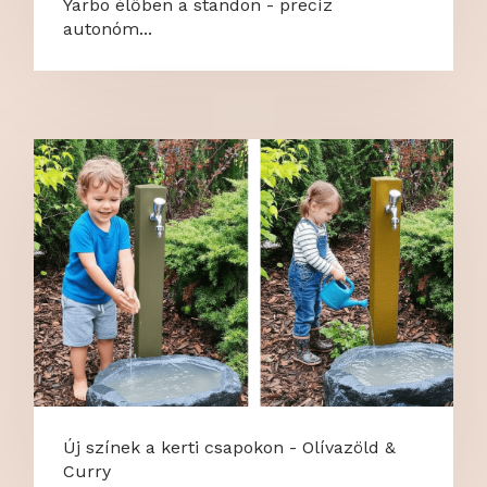
Yarbo élőben a standon - precíz
autonóm...
Új színek a kerti csapokon - Olívazöld &
Curry